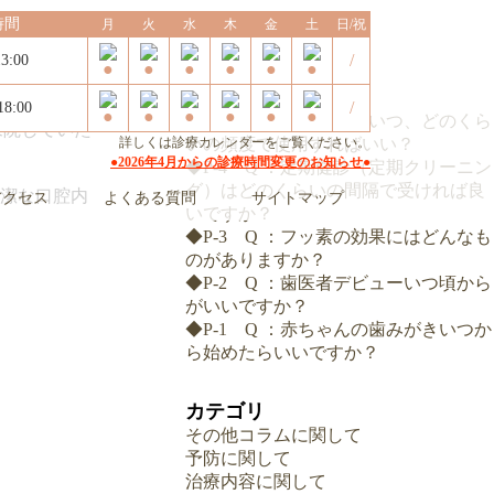
時間
月
火
水
木
金
土
日/祝
/
3:00
最近の投稿
ですか？
/
18:00
◆P-5 Q ：うがい薬はいつ、どのくら
来院していた
詳しくは
診療カレンダー
いの頻度で使用すればいい？
をご覧ください。
●2026年4月からの診療時間変更のお知らせ●
◆P-4 Q ：定期健診（定期クリーニン
グ）はどのくらいの間隔で受ければ良
潔な口腔内
アクセス
よくある質問
サイトマップ
いですか？
◆P-3 Q ：フッ素の効果にはどんなも
のがありますか？
◆P-2 Q ：歯医者デビューいつ頃から
がいいですか？
◆P-1 Q ：赤ちゃんの歯みがきいつか
ら始めたらいいですか？
カテゴリ
その他コラムに関して
予防に関して
治療内容に関して