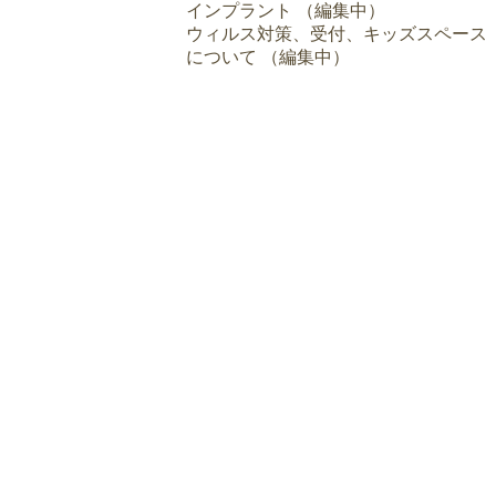
インプラント （編集中）
ウィルス対策、受付、キッズスペース
について （編集中）
金
土
日/祝
/
/