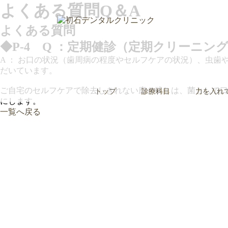
よくある質問
Q＆A
よくある質問
◆P-4 Q ：定期健診（定期クリーニ
A ： お口の状況（歯周病の程度やセルフケアの状況）、虫
だいています。
ご自宅のセルフケアで除去しきれない磨き残しは、菌として口
トップ
診療科目
力を入れ
にします。
一覧へ戻る