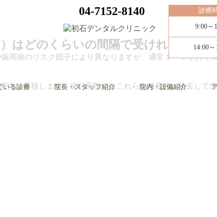
04-7152-8140
診療
9:00～1
ング）はどのくらいの間隔で受ければ良い
14:00～
歯や歯周病のリスク因子により異なりますが、通常１～３か月で
腔内に蓄積します。歯科医院ではこれらを徹底的に除去して清
ている診療
院長・スタッフ紹介
院内・設備紹介