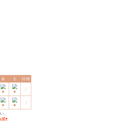
診療時間変更のお知らせ
2026年4月より診療時間を
以下の通り変更いたしました。
変更後
月
火
水
木
金
土
日/祝
診療時間
月
火
水
木
/
9:00～13:00
★
/
14:00～
18:00
〜18:00
金
土
日/祝
/
/
い。
らせ●