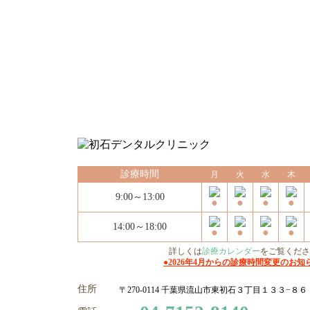
変更前
診療時間
9:00～13:00
14:00～
18:30
★土曜：14:30
診療時間
月
火
水
木
9:00～13:00
14:00～
18:00
詳しくは
診療カレンダー
をご覧くださ
●2026年4月からの診療時間変更のお知
住所
〒270-0114 千葉県流山市東初石３丁目１３３−８６