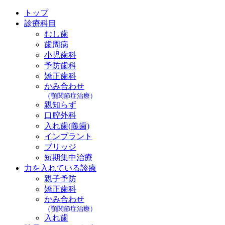
トップ
診療科目
むし歯
歯周病
小児歯科
予防歯科
矯正歯科
かみ合わせ
（顎関節症治療）
親知らず
口腔外科
入れ歯(義歯)
インプラント
ブリッジ
短期集中治療
力を入れている診療
親子予防
矯正歯科
かみ合わせ
（顎関節症治療）
入れ歯