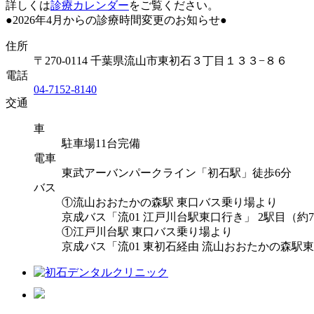
詳しくは
診療カレンダー
をご覧ください。
●2026年4月からの診療時間変更のお知らせ●
住所
〒270-0114 千葉県流山市東初石３丁目１３３−８６
電話
04-7152-8140
交通
車
駐車場11台完備
電車
東武アーバンパークライン「初石駅」徒歩6分
バス
①流山おおたかの森駅 東口バス乗り場より
京成バス「流01 江戸川台駅東口行き」 2駅目（約
①江戸川台駅 東口バス乗り場より
京成バス「流01 東初石経由 流山おおたかの森駅東