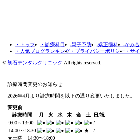
・トップ
・診療科目
-親子予防
-矯正歯科
-かみ
・人気ブログランキング
・プライバシーポリシー
・サイ
©
初石デンタルクリニック
All rights reserved.
診療時間変更のお知らせ
2026年4月より診療時間を
以下の通り変更いたしました。
変更前
診療時間
月
火
水
木
金
土
日/祝
9:00～13:00
/
14:00～
18:30
★
/
★土曜：14:30〜18:00