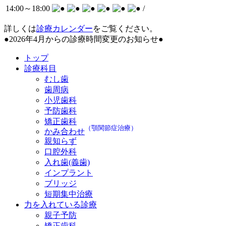
14:00～
18:00
/
詳しくは
診療カレンダー
をご覧ください。
●2026年4月からの診療時間変更のお知らせ●
トップ
診療科目
むし歯
歯周病
小児歯科
予防歯科
矯正歯科
（顎関節症治療）
かみ合わせ
親知らず
口腔外科
入れ歯(義歯)
インプラント
ブリッジ
短期集中治療
力を入れている診療
親子予防
矯正歯科