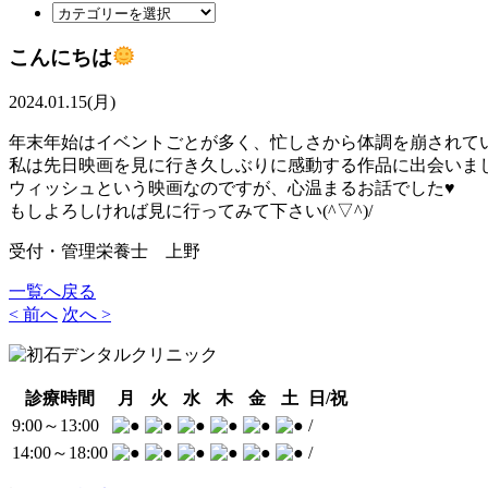
こんにちは
2024.01.15(月)
年末年始はイベントごとが多く、忙しさから体調を崩されて
私は先日映画を見に行き久しぶりに感動する作品に出会いま
ウィッシュという映画なのですが、心温まるお話でした♥
もしよろしければ見に行ってみて下さい(^▽^)/
受付・管理栄養士 上野
一覧へ戻る
< 前へ
次へ >
診療時間
月
火
水
木
金
土
日/祝
9:00～13:00
/
14:00～
18:00
/