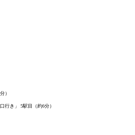
7分）
口行き」 5駅目（約6分）