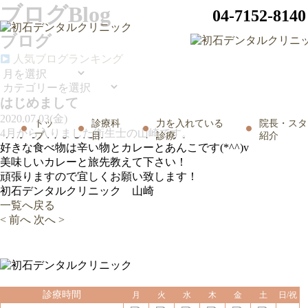
ブログ
Blog
04-7152-8140
ブログ
人気ブログランキング
はじめまして
2020.07.03(金)
トッ
診療科
力を入れている
院長・スタ
4月から入りました衛生士の山崎です。
プ
目
診療
紹介
好きな食べ物は辛い物とカレーとあんこです(*^^)v
美味しいカレーと旅先教えて下さい！
頑張りますので宜しくお願い致します！
初石デンタルクリニック 山崎
一覧へ戻る
< 前へ
次へ >
診療時間
月
火
水
木
金
土
日/祝