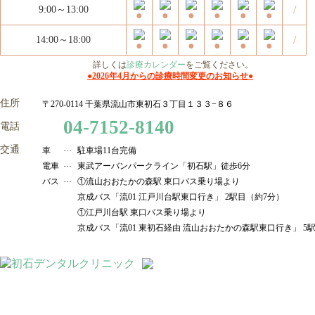
診療時間変更のお知らせ
/
9:00～13:00
/
14:00～
18:00
2026年4月より診療時間を
以下の通り変更いたしました。
詳しくは
診療カレンダー
をご覧ください。
●2026年4月からの診療時間変更のお知らせ●
変更前
診療時間
月
火
水
木
金
土
日/祝
住所
〒270-0114 千葉県流山市東初石３丁目１３３−８６
9:00～13:00
/
04-7152-8140
電話
14:00～
18:30
★
/
★土曜：14:30〜18:00
交通
車
駐車場11台完備
変更後
電車
東武アーバンパークライン「初石駅」徒歩6分
診療時間
月
火
水
木
金
土
日/祝
バス
①流山おおたかの森駅 東口バス乗り場より
9:00～13:00
京成バス「流01 江戸川台駅東口行き」 2駅目（約7分）
/
①江戸川台駅 東口バス乗り場より
14:00～
18:00
/
京成バス「流01 東初石経由 流山おおたかの森駅東口行き」 5