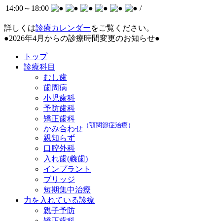
14:00～
18:00
/
詳しくは
診療カレンダー
をご覧ください。
●2026年4月からの診療時間変更のお知らせ●
トップ
診療科目
むし歯
歯周病
小児歯科
予防歯科
矯正歯科
（顎関節症治療）
かみ合わせ
親知らず
口腔外科
入れ歯(義歯)
インプラント
ブリッジ
短期集中治療
力を入れている診療
親子予防
矯正歯科