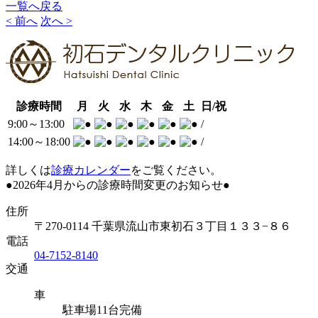
一覧へ戻る
< 前へ
次へ >
診療時間
月
火
水
木
金
土
日/祝
9:00～13:00
/
14:00～
18:00
/
詳しくは
診療カレンダー
をご覧ください。
●2026年4月からの診療時間変更のお知らせ●
住所
〒270-0114 千葉県流山市東初石３丁目１３３−８６
電話
04-7152-8140
交通
車
駐車場11台完備