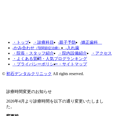
・トップ
・診療科目
-親子予防
-矯正歯科
-かみ合わせ
-入れ歯
（顎関節症治療）
・院長・スタッフ紹介
・院内設備紹介
・アクセス
・よくある質問
・人気ブログランキング
・プライバシーポリシー
・サイトマップ
©
初石デンタルクリニック
All rights reserved.
診療時間変更のお知らせ
2026年4月より診療時間を
以下の通り変更いたしまし
た。