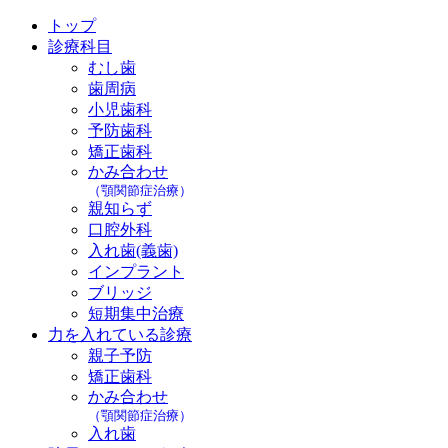
トップ
診療科目
むし歯
歯周病
小児歯科
予防歯科
矯正歯科
かみ合わせ
（顎関節症治療）
親知らず
口腔外科
入れ歯(義歯)
インプラント
ブリッジ
短期集中治療
力を入れている診療
親子予防
矯正歯科
かみ合わせ
（顎関節症治療）
入れ歯